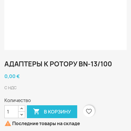
АДАПТЕРЫ К РОТОРУ BN-13/100
0,00 €
С НДС
Количество

favorite_border
В КОРЗИНУ

Последние товары на складе