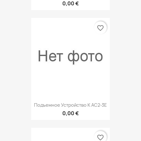
0,00 €
favorite_border
Подъемное Устройство К АС2-3Е
0,00 €
favorite_border