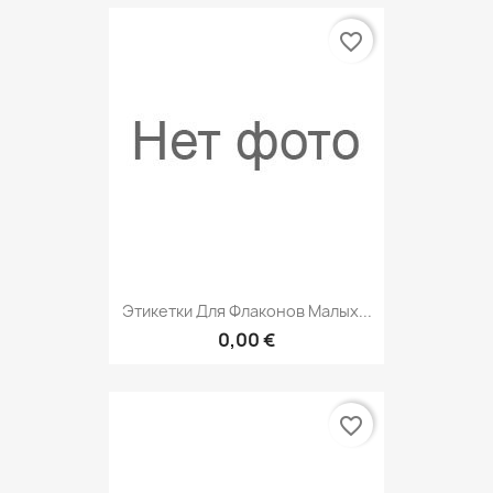
favorite_border
Этикетки Для Флаконов Малых...
0,00 €
favorite_border