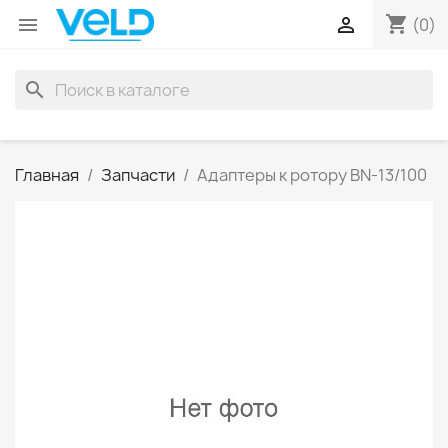
shopping_cart


(0)
search
Главная
Запчасти
Адаптеры к ротору BN-13/100