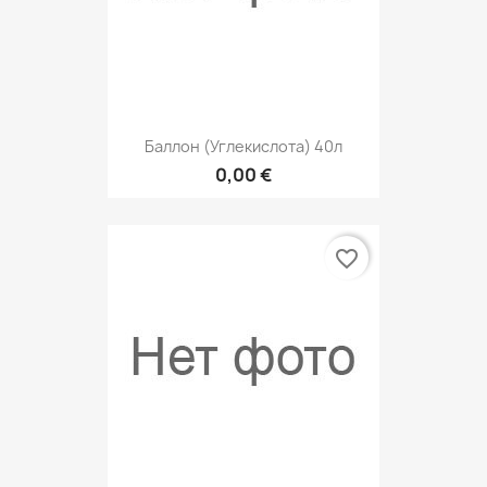
Баллон (углекислота) 40л
0,00 €
favorite_border