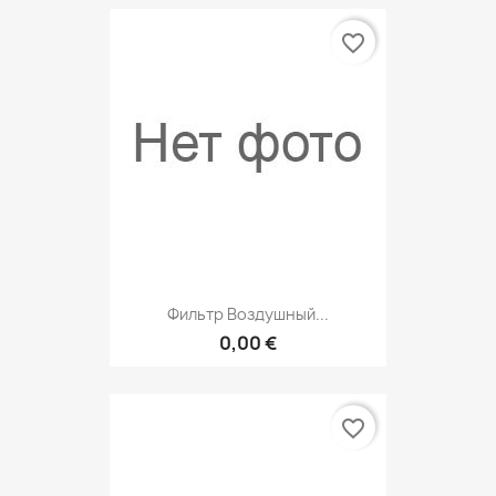
favorite_border
Фильтр Воздушный...
0,00 €
favorite_border