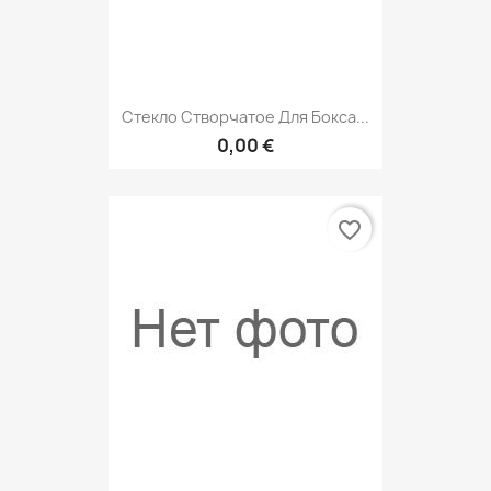
Cтекло Створчатое Для Бокса...
0,00 €
favorite_border