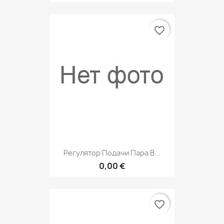
favorite_border
Регулятор Подачи Пара В...
0,00 €
favorite_border