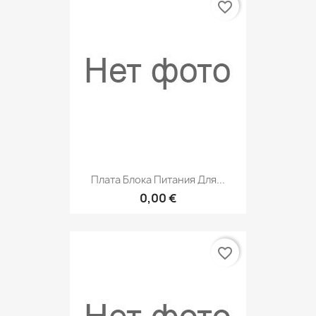
favorite_border
Плата Блока Питания Для...
0,00 €
favorite_border