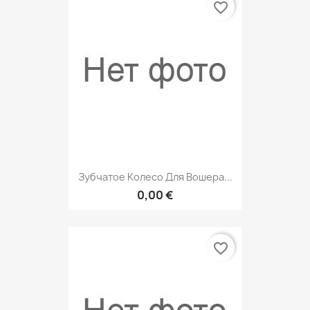
favorite_border
Зубчатое Колесо Для Вошера...
0,00 €
favorite_border