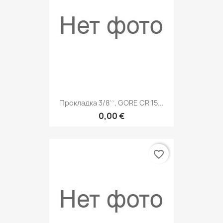
Прокладка 3/8``, GORE CR 15...
0,00 €
favorite_border