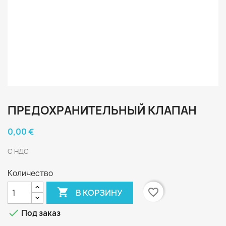
ПРЕДОХРАНИТЕЛЬНЫЙ КЛАПАН
0,00 €
С НДС
Количество

favorite_border
В КОРЗИНУ

Под заказ