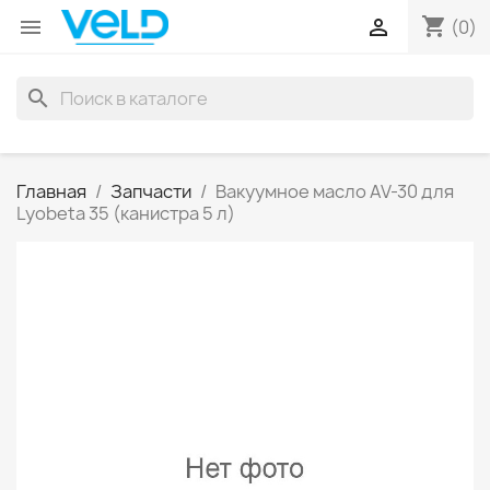
shopping_cart


(0)
search
Главная
Запчасти
Вакуумное масло AV-30 для
Lyobeta 35 (канистра 5 л)