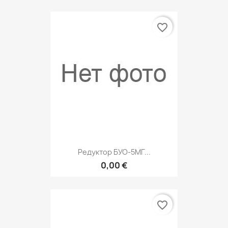
favorite_border
Редуктор БУО-5МГ...
0,00 €
favorite_border