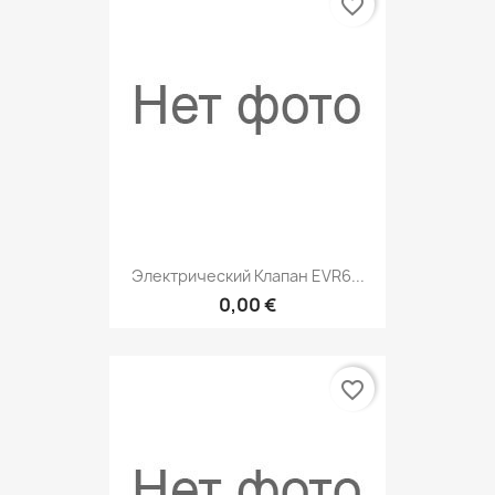
favorite_border
Электрический Клапан EVR6...
0,00 €
favorite_border