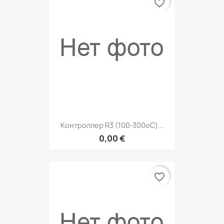
favorite_border
Контроллер R3 (100-300оC)...
0,00 €
favorite_border