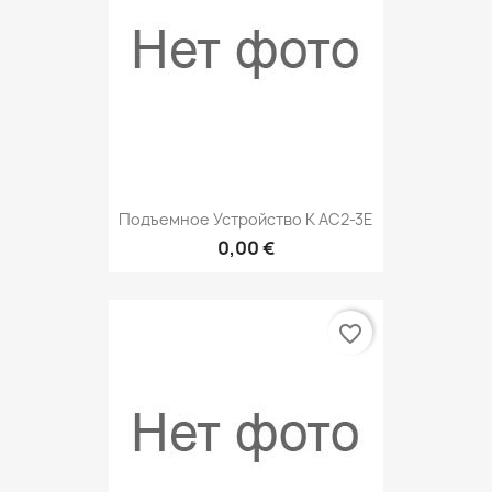
Подъемное Устройство К АС2-3Е
0,00 €
favorite_border