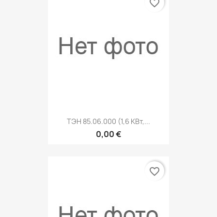
favorite_border
ТЭН 85.06.000 (1,6 КВт,...
0,00 €
favorite_border