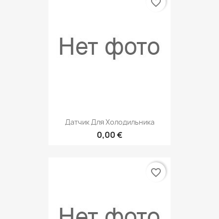
favorite_border
Датчик Для Холодильника
0,00 €
favorite_border