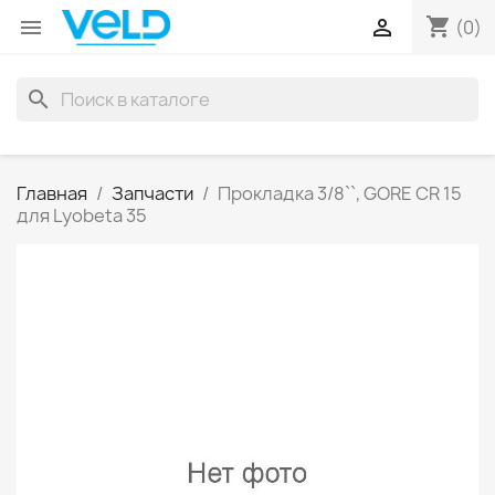
shopping_cart


(0)
search
Главная
Запчасти
Прокладка 3/8``, GORE CR 15
для Lyobeta 35