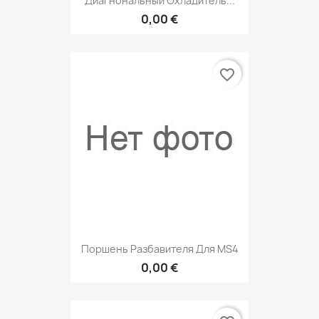
Диагнональный Охладитель...
0,00 €
favorite_border
Поршень Разбавителя Для MS4
0,00 €