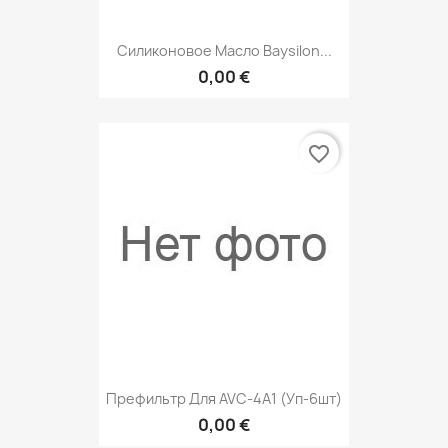
Силиконовое Масло Baysilon...
0,00 €
favorite_border
Префильтр Для AVC-4A1 (уп-6шт)
0,00 €