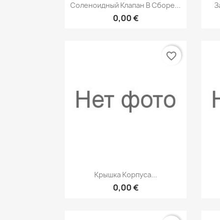
Быстрый просмотр

Соленоидный Клапан В Сборе...
З
0,00 €
favorite_border
Быстрый просмотр

Крышка Корпуса...
0,00 €