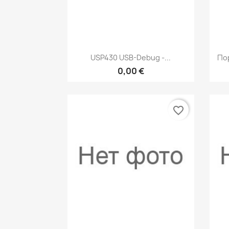
Быстрый просмотр

USP430 USB-Debug -...
По
0,00 €
favorite_border