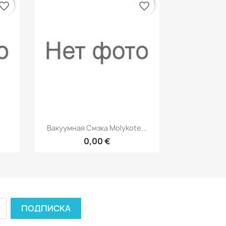
vorite_border
favorite_border
р
Быстрый просмотр

Вакуумная Смзка Molykote...
0,00 €