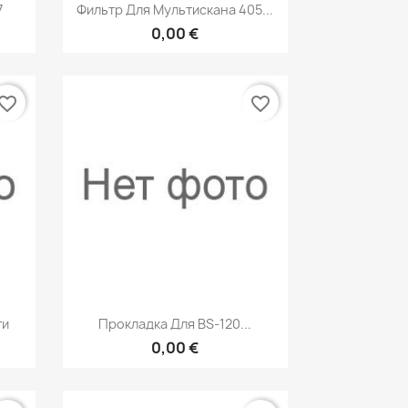
р
Быстрый просмотр

7
Фильтр Для Мультискана 405...
0,00 €
vorite_border
favorite_border
р
Быстрый просмотр

ти
Прокладка Для BS-120...
0,00 €