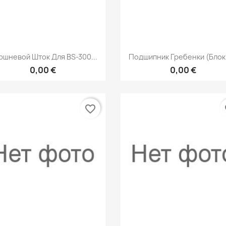
Быстрый просмотр
Быстрый просмот


ршневой Шток Для BS-300...
Подшипник Гребенки (Блок1
0,00 €
0,00 €
favorite_border
fa