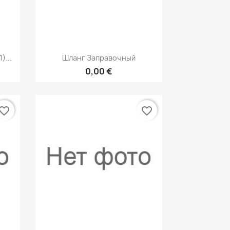
р
Быстрый просмотр

)...
Шланг Заправочный
0,00 €
vorite_border
favorite_border