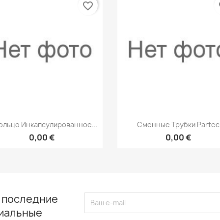
favorite_border
fa
Быстрый просмотр
Быстрый просмот


ольцо Инкапсулированное...
Сменные Трубки Partec
0,00 €
0,00 €
 последние
циальные