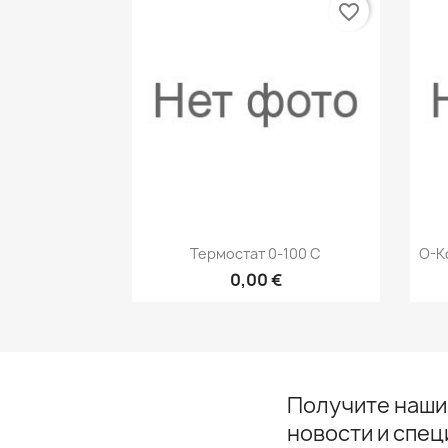
favorite_border
Быстрый просмотр

Термостат 0-100 С
О-К
0,00 €
Получите наши
новости и спе