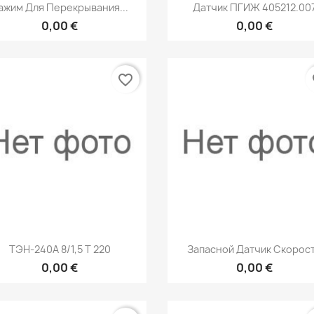
Быстрый просмотр
Быстрый просмот


ажим Для Перекрывания...
Датчик ПГИЖ 405212.00
0,00 €
0,00 €
favorite_border
fa
Быстрый просмотр
Быстрый просмот


ТЭН-240А 8/1,5 Т 220
Запасной Датчик Скорос
0,00 €
0,00 €