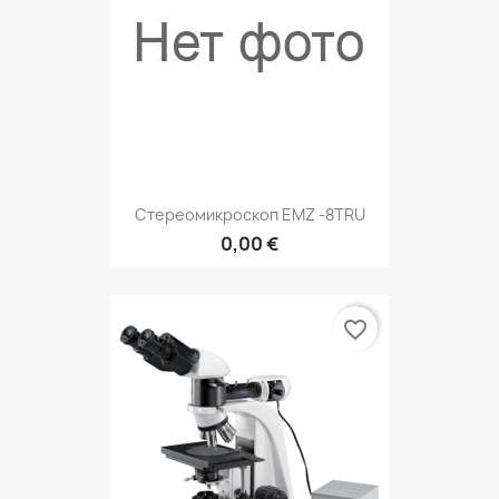
Стереомикроскоп EMZ -8TRU
0,00 €
favorite_border