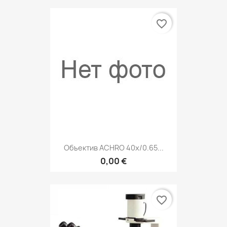
favorite_border
Объектив ACHRO 40x/0.65...
0,00 €
favorite_border