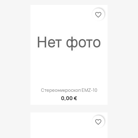
favorite_border
Стереомикроскоп EMZ-10
0,00 €
favorite_border