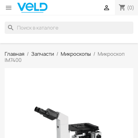
shopping_cart


(0)
search
Главная
Запчасти
Микроскопы
Микроскоп
IM7400