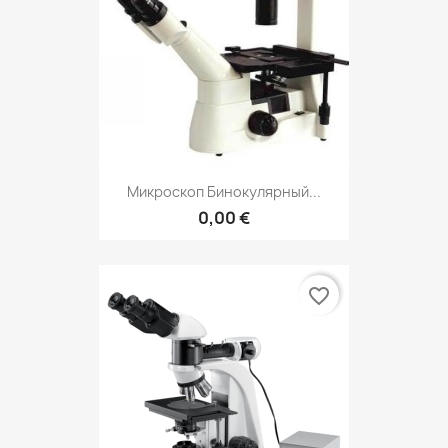
Микроскоп Бинокулярный...
0,00 €
favorite_border