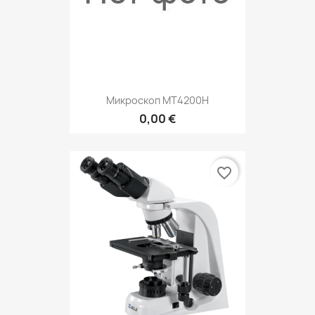
Микроскоп MT4200Н
0,00 €
favorite_border