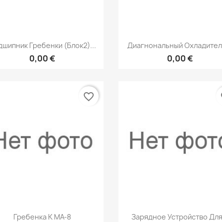
Быстрый просмотр
Быстрый просмот


шипник Гребенки (Блок2)...
Диагнональный Охладитель
0,00 €
0,00 €
favorite_border
fa
Быстрый просмотр
Быстрый просмот


Гребенка К МА-8
Зарядное Устройство Для.