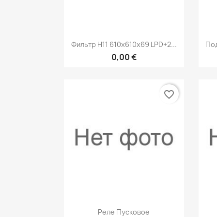
Быстрый просмотр

Фильтр H11 610x610x69 LPD+2...
Под
0,00 €
favorite_border
Быстрый просмотр

Реле Пусковое