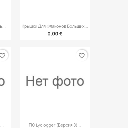
р
Быстрый просмотр

...
Крышки Для Флаконов Больших...
0,00 €
vorite_border
favorite_border
р
Быстрый просмотр

..
ПО Lyologger (версия 8)...