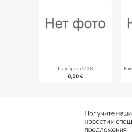
Быстрый просмотр

Конвертер 230 В
Вак
0,00 €
Получите наши
новости и спе
предложения