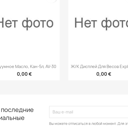
Быстрый просмотр
Быстрый просмот


уумное Масло, Кан-5л, AV-30
Ж/к Дисплей Для Весов Expl
0,00 €
0,00 €
 последние
циальные
Вы можете отписаться в любой момент. Для э