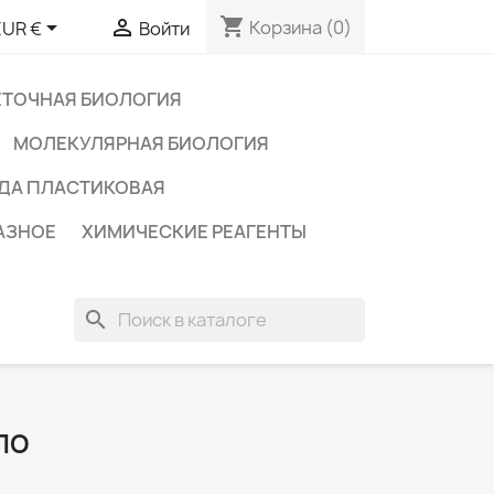
shopping_cart


Корзина
(0)
EUR €
Войти
ЕТОЧНАЯ БИОЛОГИЯ
МОЛЕКУЛЯРНАЯ БИОЛОГИЯ
ДА ПЛАСТИКОВАЯ
АЗНОЕ
ХИМИЧЕСКИЕ РЕАГЕНТЫ
search
ЛО