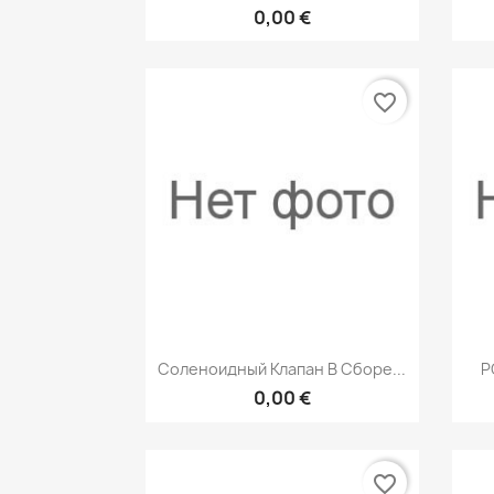
0,00 €
favorite_border
Быстрый просмотр

Соленоидный Клапан В Сборе...
P
0,00 €
favorite_border