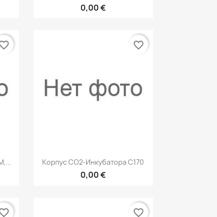
0,00 €
vorite_border
favorite_border
р
Быстрый просмотр

,...
Корпус СО2-Инкубатора С170
0,00 €
vorite_border
favorite_border