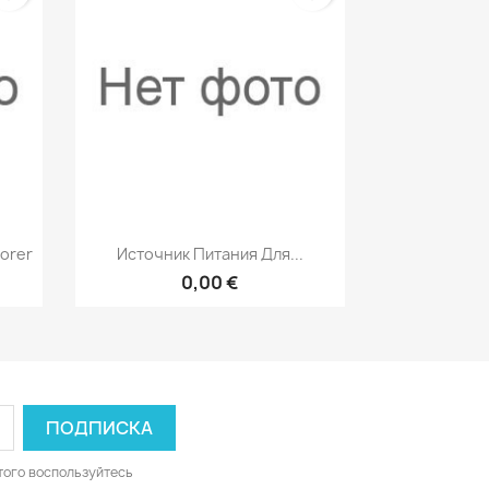
р
Быстрый просмотр

orer
Источник Питания Для...
0,00 €
того воспользуйтесь