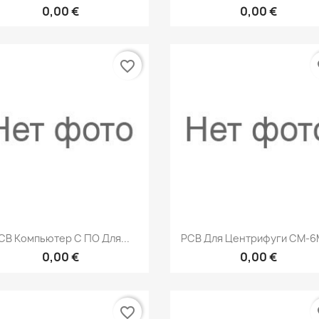
0,00 €
0,00 €
favorite_border
fa
Быстрый просмотр
Быстрый просмот


CB Компьютер С ПО Для...
PCB Для Центрифуги CМ-6M
0,00 €
0,00 €
favorite_border
fa